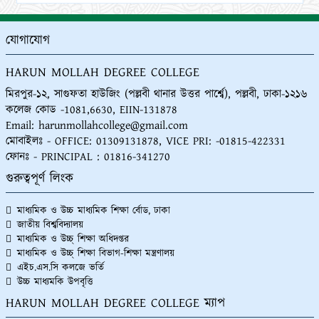
নোটিশ: বাংলাদেশ উন্মুক্ত বিশ্ববিদ্যালয়ের অধীনে হারুণ মোল্লা
ডিগ্রি কলেজের এইচ.এস.সি ১ম ও ২য় সেমিস্টারের
যোগাযোগ
পরীক্ষা-২০২৫ পরীক্ষা শুরু হবে ০৪-০৭-২০২৫ তারিখ থেকে,
পরীক্ষার কেন্দ্র পল্লবী সরকারি কলেজ, শহিদবাগ, পল্লবী, ঢাকা।
HARUN MOLLAH DEGREE COLLEGE
28-07-2025
মিরপুর-১২, সাগুফতা হাউজিং (পল্লবী থানার উত্তর পার্শ্বে), পল্লবী, ঢাকা-১২১৬
কলেজ কোড -1081,6630, EIIN-131878
হারুণ মোল্লা কলেজে ২০২৫-২০২৬ শিক্ষাবর্ষে একাদশ শ্রেণির
Email: harunmollahcollege@gmail.com
বিজ্ঞান, মানবিক ও ব্যবসায় শিক্ষা শাখায় ভর্তি চলছে। কলেজের
মোবাইলঃ - OFFICE: 01309131878, VICE PRI: -01815-422331
EIIN-131878
28-07-2025
ফোনঃ - PRINCIPAL : 01816-341270
হারুণ মোল্লা ডিগ্রি কলেজের শিক্ষার্থীরা থানা পর্যায়ে ৩৬ এর
গুরুত্বপূর্ণ লিংক
রঙে গ্রাফিতি ও চিত্রাঙ্কন প্রতিযোগিতায় ৩য় স্থান অধিকার করা
অংশগ্রহণকারী শিক্ষার্থীদের জানাই আনন্তরিক অভিনন্দন
28-07-
মাধ্যমিক ও উচ্চ মাধ্যমিক শিক্ষা র্বোড, ঢাকা
2025
জাতীয় বিশ্ববিদ্যালয়
মাধ্যমিক ও উচ্চ্ শিক্ষা অধিদপ্তর
মাইলস্টোন স্কুল এন্ড কলেজে বিমানের মর্মান্তিক দুর্ঘটনায় যে
মাধ্যমিক ও উচ্চ্ শিক্ষা বিভাগ-শিক্ষা মন্ত্রণালয়
সকল কোমলমতি শিক্ষার্থীরা নিহত হয়েছে তাদের আত্নার
এইচ.এস.সি কলজে ভর্তি
মাগফেরাত কামনা করছি আর যাার অসুস্থ হয়ে হসপিটালে
উচ্চ মাধ্যমকি উপবৃত্তি
চিকিৎসাধীন আছে তাদের সুস্থতা কামনা করছি। সেই সাথে যে
HARUN MOLLAH DEGREE COLLEGE ম্যাপ
সকল সম্মানীত শিক্ষকমন্ডলী নিহত হয়েছেন তাদের রুহের