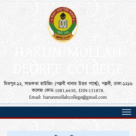
HARUN MOLLAH
DEGREE COLLEGE
মিরপুর-১২, সাগুফতা হাউজিং (পল্লবী থানার উত্তর পার্শ্বে), পল্লবী, ঢাকা-১২১৬
কলেজ কোড-1081,6630, EIIN-131878.
Email: harunmollahcollege@gmail.com
Toggl
navig